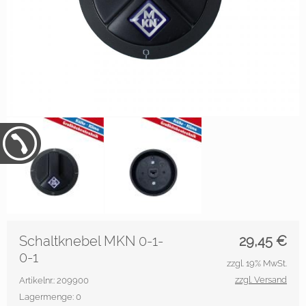
Schaltknebel MKN 0-1-
29,45
€
0-1
zzgl. 19% MwSt.
zzgl. Versand
Artikelnr.: 209900
Lagermenge: 0