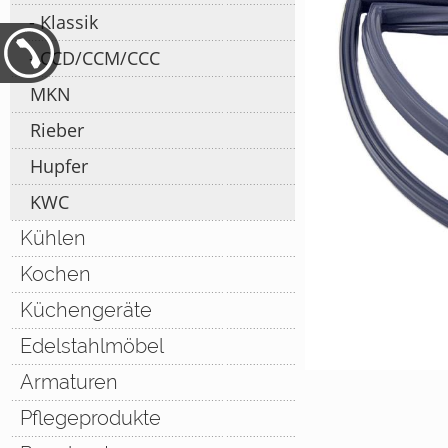
Klassik
CCD/CCM/CCC
MKN
Rieber
Hupfer
KWC
Kühlen
Kochen
Küchengeräte
Edelstahlmöbel
Armaturen
Pflegeprodukte