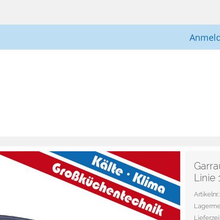
Anmel
Garra
Linie
Artikelnr
Lagerme
Lieferzeit