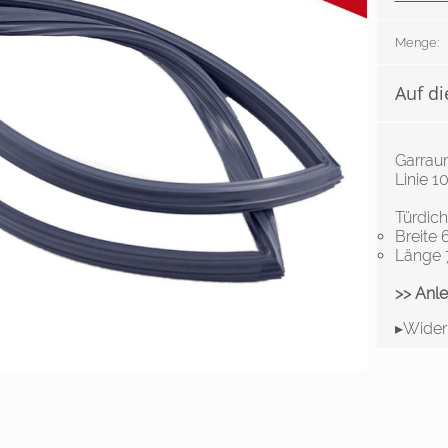
Menge:
Auf di
Garrau
Linie 
Türdic
Breite
Länge
>> Anl
▸Wider