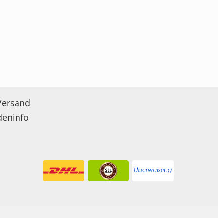
Versand
deninfo
hließlich an Gewerbetreibende, die einen Nachweis in Form d