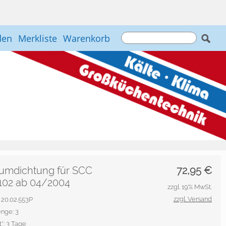
den
Merkliste
Warenkorb
umdichtung für SCC
72,95
€
 102 ab 04/2004
zzgl. 19% MwSt.
zzgl. Versand
.: 20.02.553P
nge: 3
*:
3 Tage