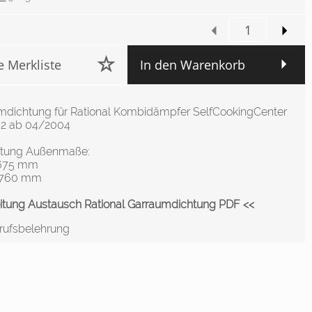
e Merkliste
In den Warenkorb
mdichtung für Rational Kombidämpfer SelfCookingCenter
102 ab 04/2004
htung Außenmaße:
 675 mm
 760 mm
eitung Austausch Rational Garraumdichtung PDF <<
rufsbelehrung